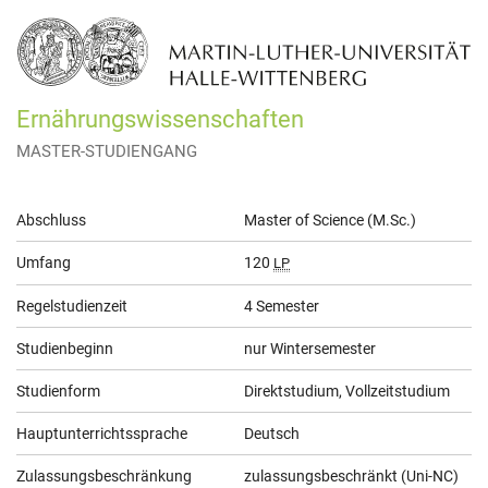
Ernährungswissenschaften
MASTER-STUDIENGANG
Allgemeine
Abschluss
Master of Science (M.Sc.)
Informationen
Umfang
120
LP
Regelstudienzeit
4 Semester
Studienbeginn
nur Wintersemester
Studienform
Direktstudium, Vollzeitstudium
Hauptunterrichtssprache
Deutsch
Zulassungsbeschränkung
zulassungsbeschränkt (Uni-NC)