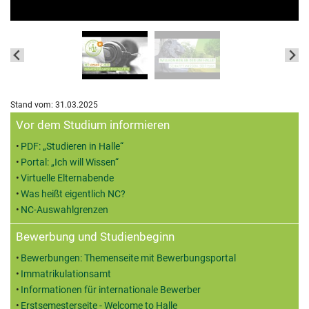
Stand vom: 31.03.2025
Zusatzinformationen
Vor dem Studium informieren
PDF: „Studieren in Halle“
Portal: „Ich will Wissen“
Virtuelle Elternabende
Was heißt eigentlich NC?
NC-Auswahlgrenzen
Bewerbung und Studienbeginn
Bewerbungen: Themenseite mit Bewerbungsportal
Immatrikulationsamt
Informationen für internationale Bewerber
Erstsemesterseite - Welcome to Halle