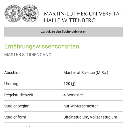
zurück zu den Suchergebnissen
Ernährungswissenschaften
MASTER-STUDIENGANG
Allgemeine
Abschluss
Master of Science (M.Sc.)
Informationen
Umfang
120
LP
Regelstudienzeit
4 Semester
Studienbeginn
nur Wintersemester
Studienform
Direktstudium, Vollzeitstudium