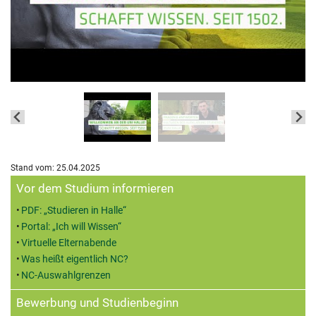
Stand vom: 25.04.2025
Zusatzinformationen
Vor dem Studium informieren
PDF: „Studieren in Halle“
Portal: „Ich will Wissen“
Virtuelle Elternabende
Was heißt eigentlich NC?
NC-Auswahlgrenzen
Bewerbung und Studienbeginn