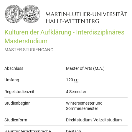
Kulturen der Aufklärung - Interdisziplinäres
Masterstudium
MASTER-STUDIENGANG
Allgemeine
Abschluss
Master of Arts (M.A.)
Informationen
Umfang
120
LP
Regelstudienzeit
4 Semester
Studienbeginn
Wintersemester und
Sommersemester
Studienform
Direktstudium, Vollzeitstudium
Hauptunterrichtssprache
Deutsch