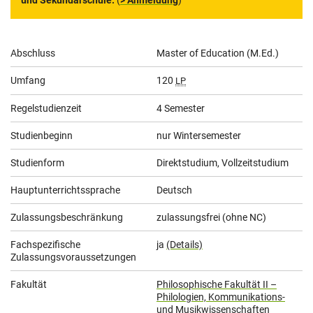
und Sekundarschule.
(
> Anmeldung
)
Allgemeine
Abschluss
Master of Education (M.Ed.)
Informationen
Umfang
120
LP
Regelstudienzeit
4 Semester
Studienbeginn
nur Wintersemester
Studienform
Direktstudium, Vollzeitstudium
Hauptunterrichtssprache
Deutsch
Zulassungsbeschränkung
zulassungsfrei (ohne NC)
Fachspezifische
ja
(Details)
Zulassungsvoraussetzungen
Fakultät
Philosophische Fakultät II –
Philologien, Kommunikations-
und Musikwissenschaften