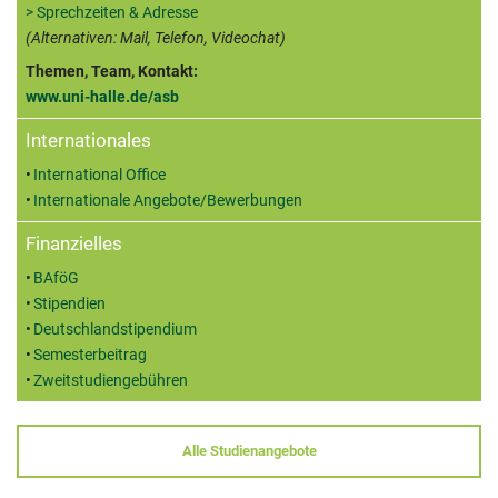
> Sprechzeiten & Adresse
(Alternativen: Mail, Telefon, Videochat)
Themen, Team, Kontakt:
www.uni-halle.de/asb
Internationales
International Office
Internationale Angebote/Bewerbungen
Finanzielles
BAföG
Stipendien
Deutschlandstipendium
Semesterbeitrag
Zweitstudiengebühren
Alle Studienangebote