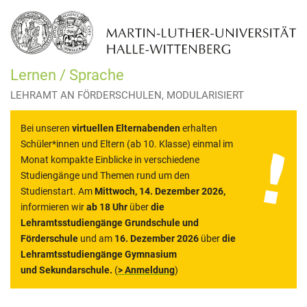
Lernen / Sprache
LEHRAMT AN FÖRDERSCHULEN, MODULARISIERT
Bei unseren
virtuellen Elternabenden
erhalten
Schüler*innen und Eltern (ab 10. Klasse) einmal im
Monat kompakte Einblicke in verschiedene
Studiengänge und Themen rund um den
Studienstart. Am
Mittwoch, 14. Dezember 2026,
informieren wir
ab 18 Uhr
über
die
Lehramtsstudiengänge Grundschule und
Förderschule
und am
16. Dezember 2026
über
die
Lehramtsstudiengänge Gymnasium
und Sekundarschule.
(
> Anmeldung
)