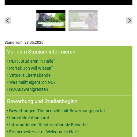
Stand vom: 28.05.2026
Zusatzinformationen
Vor dem Studium informieren
PDF: „Studieren in Halle“
Portal: „Ich will Wissen“
Virtuelle Elternabende
Was heißt eigentlich NC?
NC-Auswahlgrenzen
Bewerbung und Studienbeginn
Bewerbungen: Themenseite mit Bewerbungsportal
Immatrikulationsamt
Informationen für internationale Bewerber
Erstsemesterseite - Welcome to Halle