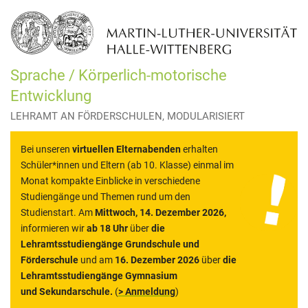
Sprache / Körperlich-motorische
Entwicklung
LEHRAMT AN FÖRDERSCHULEN, MODULARISIERT
Bei unseren
virtuellen Elternabenden
erhalten
Schüler*innen und Eltern (ab 10. Klasse) einmal im
Monat kompakte Einblicke in verschiedene
Studiengänge und Themen rund um den
Studienstart. Am
Mittwoch, 14. Dezember 2026,
informieren wir
ab 18 Uhr
über
die
Lehramtsstudiengänge Grundschule und
Förderschule
und am
16. Dezember 2026
über
die
Lehramtsstudiengänge Gymnasium
und Sekundarschule.
(
> Anmeldung
)