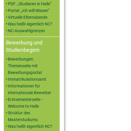
PDF: „Studieren in Halle“
Portal: „Ich will Wissen“
Virtuelle Elternabende
Was heißt eigentlich NC?
NC-Auswahlgrenzen
Bewerbung und
Studienbeginn
Bewerbungen:
Themenseite mit
Bewerbungsportal
Immatrikulationsamt
Informationen für
internationale Bewerber
Erstsemesterseite -
Welcome to Halle
Struktur des
Masterstudiums
Was heißt eigentlich NC?