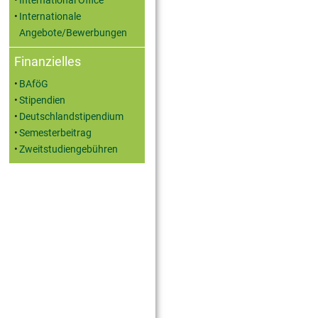
International Office
Internationale
Angebote/Bewerbungen
Finanzielles
BAföG
Stipendien
Deutschlandstipendium
Semesterbeitrag
Zweitstudiengebühren