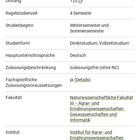
Umfang
120
LP
Regelstudienzeit
4 Semester
Studienbeginn
Wintersemester und
Sommersemester
Studienform
Direktstudium, Vollzeitstudium
Hauptunterrichtssprache
Deutsch
Zulassungsbeschränkung
zulassungsfrei (ohne NC)
Fachspezifische
ja
(Details)
Zulassungsvoraussetzungen
Fakultät
Naturwissenschaftliche Fakultät
III – Agrar- und
Ernährungswissenschaften,
Geowissenschaften und
Informatik
Institut
Institut für Agrar- und
Ernährungswissenschaften