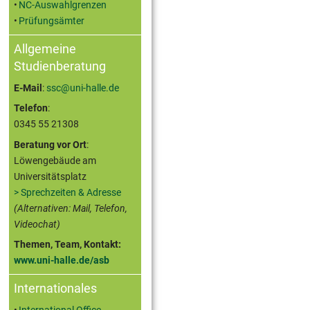
NC-Auswahlgrenzen
Prüfungsämter
Allgemeine
Studienberatung
E-Mail
:
ssc@uni-halle.de
Telefon
:
0345 55 21308
Beratung vor Ort
:
Löwengebäude am
Universitätsplatz
> Sprechzeiten & Adresse
(Alternativen: Mail, Telefon,
Videochat)
Themen, Team, Kontakt:
www.uni-halle.de/asb
Internationales