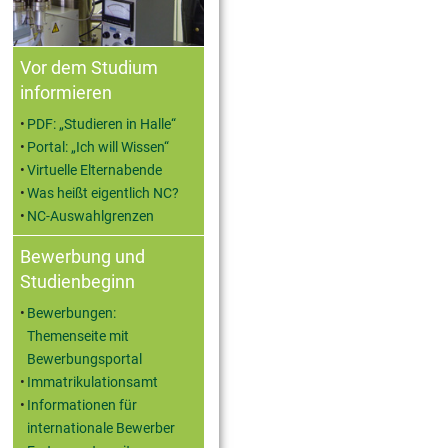
Vor dem Studium
informieren
PDF: „Studieren in Halle“
Portal: „Ich will Wissen“
Virtuelle Elternabende
Was heißt eigentlich NC?
NC-Auswahlgrenzen
Bewerbung und
Studienbeginn
Bewerbungen:
Themenseite mit
Bewerbungsportal
Immatrikulationsamt
Informationen für
internationale Bewerber