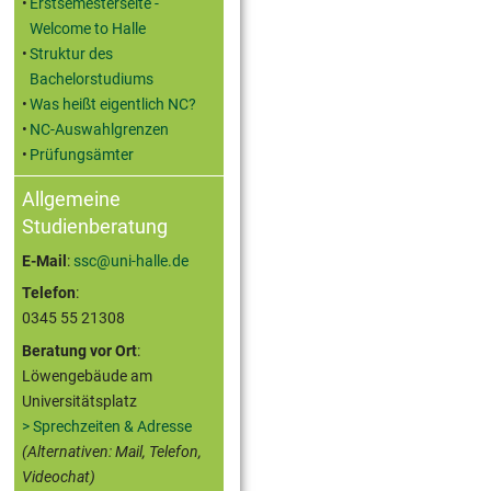
Erstsemesterseite -
Welcome to Halle
Struktur des
Bachelorstudiums
Was heißt eigentlich NC?
NC-Auswahlgrenzen
Prüfungsämter
Allgemeine
Studienberatung
E-Mail
:
ssc@uni-halle.de
Telefon
:
0345 55 21308
Beratung vor Ort
:
Löwengebäude am
Universitätsplatz
> Sprechzeiten & Adresse
(Alternativen: Mail, Telefon,
Videochat)