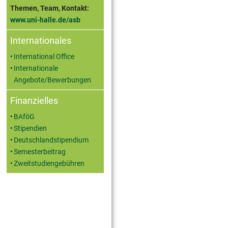
Themen, Team, Kontakt:
www.uni-halle.de/asb
Internationales
International Office
Internationale
Angebote/Bewerbungen
Finanzielles
BAföG
Stipendien
Deutschlandstipendium
Semesterbeitrag
Zweitstudiengebühren