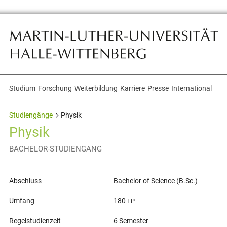
Studium
Forschung
Weiterbildung
Karriere
Presse
International
Themennavigation
Studiengänge
Physik
Physik
BACHELOR-STUDIENGANG
Allgemeine
Abschluss
Bachelor of Science (B.Sc.)
Informationen
Umfang
180
LP
Regelstudienzeit
6 Semester