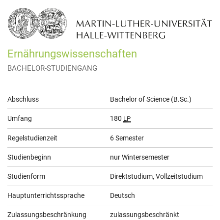
Ernährungswissenschaften
BACHELOR-STUDIENGANG
Allgemeine
Abschluss
Bachelor of Science (B.Sc.)
Informationen
Umfang
180
LP
Regelstudienzeit
6 Semester
Studienbeginn
nur Wintersemester
Studienform
Direktstudium, Vollzeitstudium
Hauptunterrichtssprache
Deutsch
Zulassungsbeschränkung
zulassungsbeschränkt