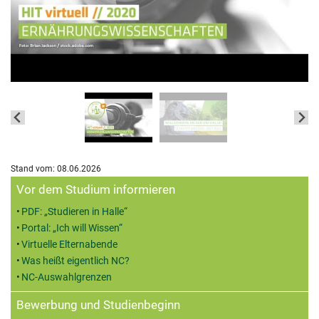
Stand vom: 08.06.2026
Zusatzinformationen
Vor dem Studium informieren
PDF: „Studieren in Halle“
Portal: „Ich will Wissen“
Virtuelle Elternabende
Was heißt eigentlich NC?
NC-Auswahlgrenzen
Bewerbung und Studienbeginn