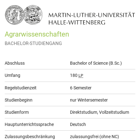
Agrarwissenschaften
BACHELOR-STUDIENGANG
Allgemeine
Abschluss
Bachelor of Science (B.Sc.)
Informationen
Umfang
180
LP
Regelstudienzeit
6 Semester
Studienbeginn
nur Wintersemester
Studienform
Direktstudium, Vollzeitstudium
Hauptunterrichtssprache
Deutsch
Zulassungsbeschränkung
zulassungsfrei (ohne NC)