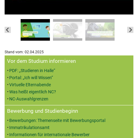
Stand vom: 02.04.2025
Zusatzinformationen
Vor dem Studium informieren
PDF: „Studieren in Halle“
Portal: „Ich will Wissen“
Virtuelle Elternabende
Was heißt eigentlich NC?
NC-Auswahlgrenzen
Bewerbung und Studienbeginn
Bewerbungen: Themenseite mit Bewerbungsportal
Immatrikulationsamt
Informationen für internationale Bewerber