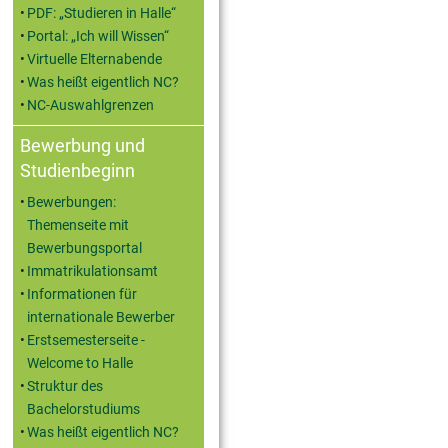
PDF: „Studieren in Halle“
Portal: „Ich will Wissen“
Virtuelle Elternabende
Was heißt eigentlich NC?
NC-Auswahlgrenzen
Bewerbung und
Studienbeginn
Bewerbungen:
Themenseite mit
Bewerbungsportal
Immatrikulationsamt
Informationen für
internationale Bewerber
Erstsemesterseite -
Welcome to Halle
Struktur des
Bachelorstudiums
Was heißt eigentlich NC?