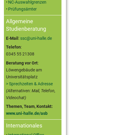
NC-Auswahlgrenzen
Prüfungsämter
Allgemeine
Studienberatung
E-Mail
:
ssc@uni-halle.de
Telefon
:
0345 55 21308
Beratung vor Ort
:
Löwengebäude am
Universitätsplatz
> Sprechzeiten & Adresse
(Alternativen: Mail, Telefon,
Videochat)
Themen, Team, Kontakt:
www.uni-halle.de/asb
Internationales