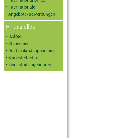
International Office
Internationale
Angebote/Bewerbungen
Finanzielles
BAföG
Stipendien
Deutschlandstipendium
Semesterbeitrag
Zweitstudiengebühren