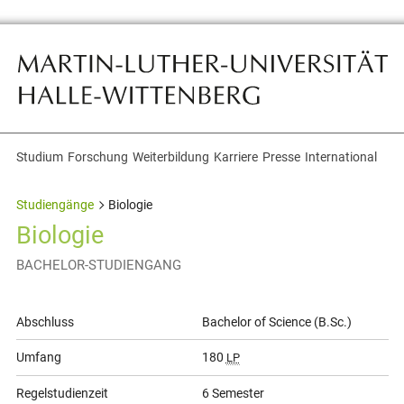
Studium
Forschung
Weiterbildung
Karriere
Presse
International
Themennavigation
Studiengänge
Biologie
Biologie
BACHELOR-STUDIENGANG
Allgemeine
Abschluss
Bachelor of Science (B.Sc.)
Informationen
Umfang
180
LP
Regelstudienzeit
6 Semester