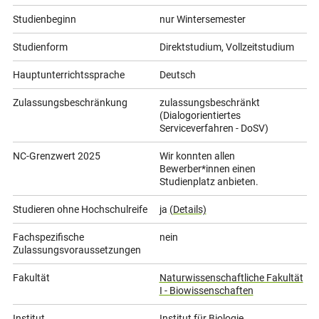
Studienbeginn
nur Wintersemester
Studienform
Direktstudium, Vollzeitstudium
Hauptunterrichtssprache
Deutsch
Zulassungsbeschränkung
zulassungsbeschränkt
(Dialogorientiertes
Serviceverfahren - DoSV)
NC-Grenzwert 2025
Wir konnten allen
Bewerber*innen einen
Studienplatz anbieten.
Studieren ohne Hochschulreife
ja
(Details)
Fachspezifische
nein
Zulassungsvoraussetzungen
Fakultät
Naturwissenschaftliche Fakultät
I - Biowissenschaften
Institut
Institut für Biologie