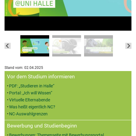
Stand vom: 02.04.2025
Zusatzinformationen
Vor dem Studium informieren
PDF: „Studieren in Halle“
Portal: „Ich will Wissen“
Virtuelle Elternabende
Was heißt eigentlich NC?
NC-Auswahlgrenzen
Bewerbung und Studienbeginn
Bewerbungen: Themenseite mit Bewerbungsportal