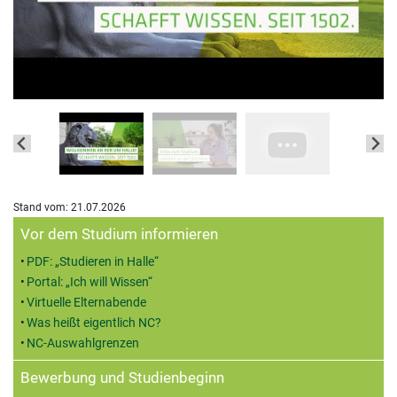
Stand vom: 21.07.2026
Zusatzinformationen
Vor dem Studium informieren
PDF: „Studieren in Halle“
Portal: „Ich will Wissen“
Virtuelle Elternabende
Was heißt eigentlich NC?
NC-Auswahlgrenzen
Bewerbung und Studienbeginn