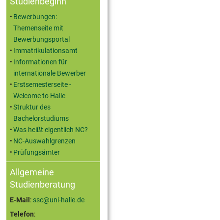
Studienbeginn
Bewerbungen:
Themenseite mit
Bewerbungsportal
Immatrikulationsamt
Informationen für
internationale Bewerber
Erstsemesterseite -
Welcome to Halle
Struktur des
Bachelorstudiums
Was heißt eigentlich NC?
NC-Auswahlgrenzen
Prüfungsämter
Allgemeine
Studienberatung
E-Mail
:
ssc@uni-halle.de
Telefon
: