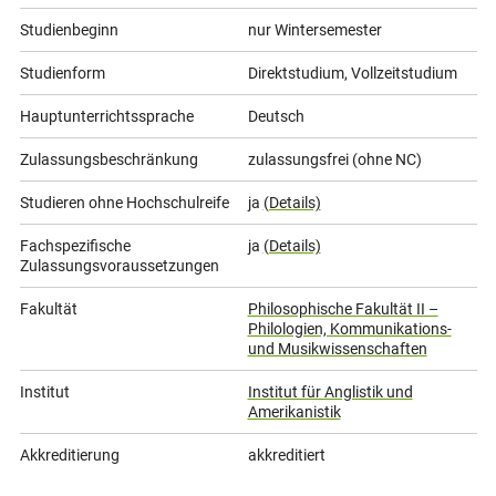
Studienbeginn
nur Wintersemester
Studienform
Direktstudium, Vollzeitstudium
Hauptunterrichtssprache
Deutsch
Zulassungsbeschränkung
zulassungsfrei (ohne NC)
Studieren ohne Hochschulreife
ja
(Details)
Fachspezifische
ja
(Details)
Zulassungsvoraussetzungen
Fakultät
Philosophische Fakultät II –
Philologien, Kommunikations-
und Musikwissenschaften
Institut
Institut für Anglistik und
Amerikanistik
Akkreditierung
akkreditiert