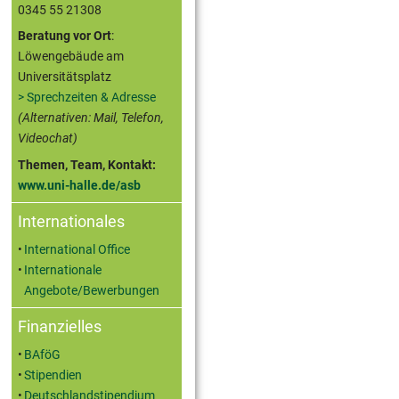
0345 55 21308
Beratung vor Ort
:
Löwengebäude am
Universitätsplatz
> Sprechzeiten & Adresse
(Alternativen: Mail, Telefon,
Videochat)
Themen, Team, Kontakt:
www.uni-halle.de/asb
Internationales
International Office
Internationale
Angebote/Bewerbungen
Finanzielles
BAföG
Stipendien
Deutschlandstipendium