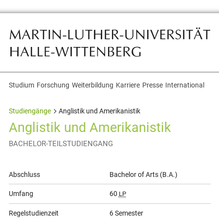
Studium
Forschung
Weiterbildung
Karriere
Presse
International
Themennavigation
Studiengänge
Anglistik und Amerikanistik
Anglistik und Amerikanistik
BACHELOR-TEILSTUDIENGANG
Allgemeine
Abschluss
Bachelor of Arts (B.A.)
Informationen
Umfang
60
LP
Regelstudienzeit
6 Semester