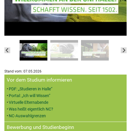
Stand vom: 07.05.2026
Zusatzinformationen
Vor dem Studium informieren
PDF: „Studieren in Halle“
Portal: „Ich will Wissen“
Virtuelle Elternabende
Was heißt eigentlich NC?
NC-Auswahlgrenzen
Bewerbung und Studienbeginn