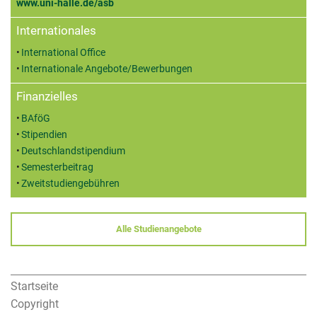
www.uni-halle.de/asb
Internationales
International Office
Internationale Angebote/Bewerbungen
Finanzielles
BAföG
Stipendien
Deutschlandstipendium
Semesterbeitrag
Zweitstudiengebühren
Alle Studienangebote
Startseite
Copyright