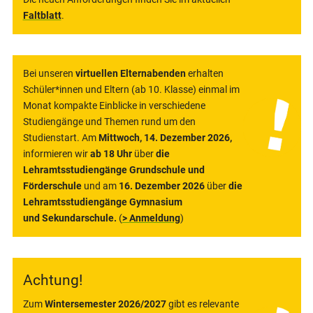
Faltblatt
.
Bei unseren
virtuellen Elternabenden
erhalten
Schüler*innen und Eltern (ab 10. Klasse) einmal im
Monat kompakte Einblicke in verschiedene
Studiengänge und Themen rund um den
Studienstart. Am
Mittwoch, 14. Dezember 2026,
informieren wir
ab 18 Uhr
über
die
Lehramtsstudiengänge Grundschule und
Förderschule
und am
16. Dezember 2026
über
die
Lehramtsstudiengänge Gymnasium
und Sekundarschule.
(
> Anmeldung
)
Achtung!
Zum
Wintersemester 2026/2027
gibt es relevante