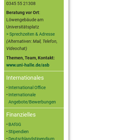
0345 55 21308
Beratung vor Ort
:
Löwengebäude am
Universitätsplatz
> Sprechzeiten & Adresse
(Alternativen: Mail, Telefon,
Videochat)
Themen, Team, Kontakt:
www.uni-halle.de/asb
Internationales
International Office
Internationale
Angebote/Bewerbungen
Finanzielles
BAföG
Stipendien
Deutschlandstipendium