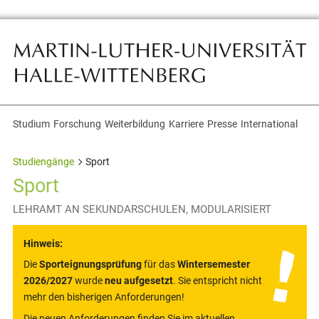
Studium
Forschung
Weiterbildung
Karriere
Presse
International
Themennavigation
Studiengänge
Sport
Sport
LEHRAMT AN SEKUNDARSCHULEN, MODULARISIERT
Hinweis:
Die
Sporteignungsprüfung
für das
Wintersemester
2026/2027
wurde
neu aufgesetzt
. Sie entspricht nicht
mehr den bisherigen Anforderungen!
Die neuen Anforderungen finden Sie im aktuellen