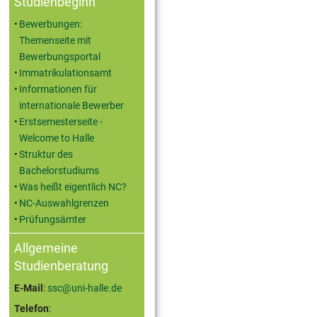
Studienbeginn
Bewerbungen:
Themenseite mit
Bewerbungsportal
Immatrikulationsamt
Informationen für
internationale Bewerber
Erstsemesterseite -
Welcome to Halle
Struktur des
Bachelorstudiums
Was heißt eigentlich NC?
NC-Auswahlgrenzen
Prüfungsämter
Allgemeine
Studienberatung
E-Mail
:
ssc@uni-halle.de
Telefon
: