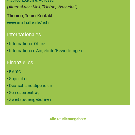
> Sprechzeiten & Adresse
(Alternativen: Mail, Telefon, Videochat)
Themen, Team, Kontakt:
www.uni-halle.de/asb
Internationales
International Office
Internationale Angebote/Bewerbungen
Finanzielles
BAföG
Stipendien
Deutschlandstipendium
Semesterbeitrag
Zweitstudiengebühren
Alle Studienangebote