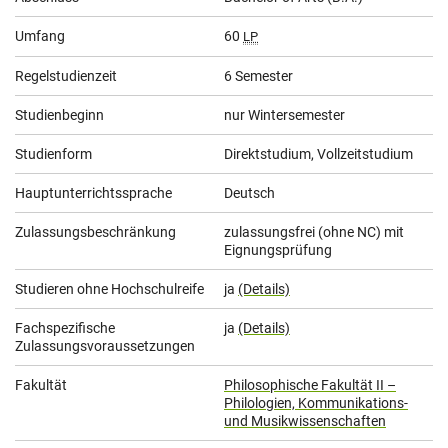
Informationen
Umfang
60
LP
Regelstudienzeit
6 Semester
Studienbeginn
nur Wintersemester
Studienform
Direktstudium, Vollzeitstudium
Hauptunterrichtssprache
Deutsch
Zulassungsbeschränkung
zulassungsfrei (ohne NC) mit
Eignungsprüfung
Studieren ohne Hochschulreife
ja
(Details)
Fachspezifische
ja
(Details)
Zulassungsvoraussetzungen
Fakultät
Philosophische Fakultät II –
Philologien, Kommunikations-
und Musikwissenschaften