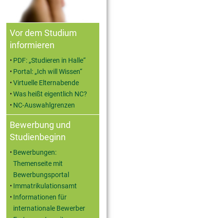
Vor dem Studium
informieren
PDF: „Studieren in Halle“
Portal: „Ich will Wissen“
Virtuelle Elternabende
Was heißt eigentlich NC?
NC-Auswahlgrenzen
Bewerbung und
Studienbeginn
Bewerbungen:
Themenseite mit
Bewerbungsportal
Immatrikulationsamt
Informationen für
internationale Bewerber