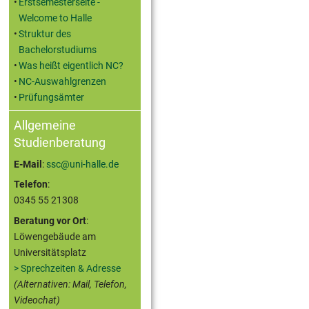
Erstsemesterseite -
Welcome to Halle
Struktur des
Bachelorstudiums
Was heißt eigentlich NC?
NC-Auswahlgrenzen
Prüfungsämter
Allgemeine
Studienberatung
E-Mail
:
ssc@uni-halle.de
Telefon
:
0345 55 21308
Beratung vor Ort
:
Löwengebäude am
Universitätsplatz
> Sprechzeiten & Adresse
(Alternativen: Mail, Telefon,
Videochat)