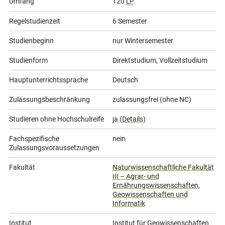
Umfang
120
LP
Regelstudienzeit
6 Semester
Studienbeginn
nur Wintersemester
Studienform
Direktstudium, Vollzeitstudium
Hauptunterrichtssprache
Deutsch
Zulassungsbeschränkung
zulassungsfrei (ohne NC)
Studieren ohne Hochschulreife
ja
(Details)
Fachspezifische
nein
Zulassungsvoraussetzungen
Fakultät
Naturwissenschaftliche Fakultät
III – Agrar- und
Ernährungswissenschaften,
Geowissenschaften und
Informatik
Institut
Institut für Geowissenschaften