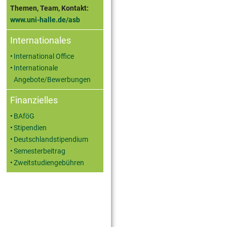
Themen, Team, Kontakt:
www.uni-halle.de/asb
Internationales
International Office
Internationale
Angebote/Bewerbungen
Finanzielles
BAföG
Stipendien
Deutschlandstipendium
Semesterbeitrag
Zweitstudiengebühren