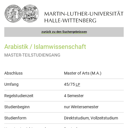
zurück zu den Suchergebnissen
Arabistik / Islamwissenschaft
MASTER-TEILSTUDIENGANG
Allgemeine
Abschluss
Master of Arts (M.A.)
Informationen
Umfang
45/75
LP
Regelstudienzeit
4 Semester
Studienbeginn
nur Wintersemester
Studienform
Direktstudium, Vollzeitstudium