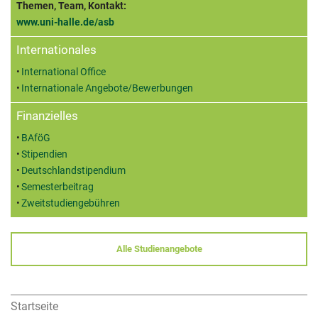
Themen, Team, Kontakt:
www.uni-halle.de/asb
Internationales
International Office
Internationale Angebote/Bewerbungen
Finanzielles
BAföG
Stipendien
Deutschlandstipendium
Semesterbeitrag
Zweitstudiengebühren
Alle Studienangebote
Startseite